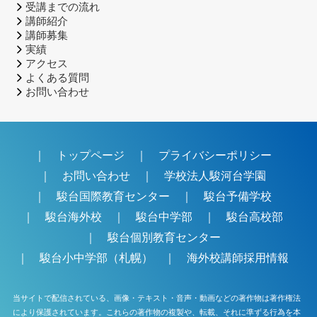
受講までの流れ
講師紹介
講師募集
実績
アクセス
よくある質問
お問い合わせ
｜
トップページ
｜
プライバシーポリシー
｜
お問い合わせ
｜
学校法人駿河台学園
｜
駿台国際教育センター
｜
駿台予備学校
｜
駿台海外校
｜
駿台中学部
｜
駿台高校部
｜
駿台個別教育センター
｜
駿台小中学部（札幌）
｜
海外校講師採用情報
当サイトで配信されている、画像・テキスト・音声・動画などの著作物は著作権法
により保護されています。これらの著作物の複製や、転載、それに準ずる行為を本