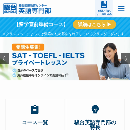
お問い合わ
せ お申込み
【留学直前準備コース】
詳細はこちら ▶
コース一覧
駿台英語専門部の
特長