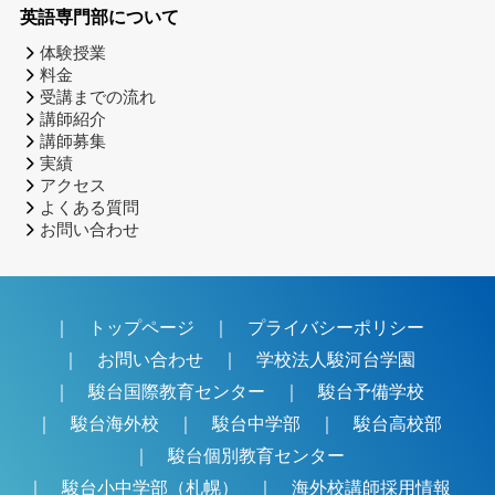
英語専門部について
体験授業
料金
受講までの流れ
講師紹介
講師募集
実績
アクセス
よくある質問
お問い合わせ
｜
トップページ
｜
プライバシーポリシー
｜
お問い合わせ
｜
学校法人駿河台学園
｜
駿台国際教育センター
｜
駿台予備学校
｜
駿台海外校
｜
駿台中学部
｜
駿台高校部
｜
駿台個別教育センター
｜
駿台小中学部（札幌）
｜
海外校講師採用情報